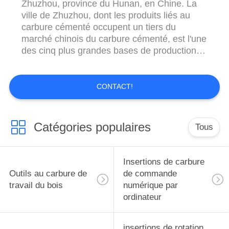
Zhuzhou, province du Hunan, en Chine. La
ville de Zhuzhou, dont les produits liés au
carbure cémenté occupent un tiers du
marché chinois du carbure cémenté, est l'une
des cinq plus grandes bases de production
de produits en carbure cémenté au monde.
Sur la base des avantages du cluster
industriel local du carbure cémenté et de la
CONTACT!
demande actuelle du marché, la principale ...
Catégories populaires
Tous
Insertions de carbure
Outils au carbure de
de commande
travail du bois
numérique par
ordinateur
insertions de rotation