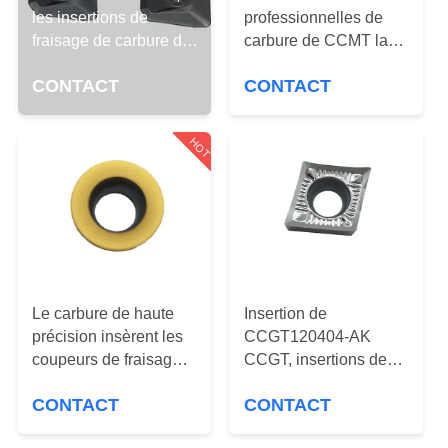
les insertions de
professionnelles de
CONTRÔLE
fraisage de carbure de
carbure de CCMT la
revêtement de PVD
résistance à l'usure
DE
CONTACT
CONTACT
CCMT120408-OTM
QUALITÉ
HOT
CONTACTEZ-
NOUS
NOUVELLES
Le carbure de haute
Insertion de
DEMANDEZ
précision insèrent les
CCGT120404-AK
UNE
coupeurs de fraisage
CCGT, insertions de
RPMT1003MO-TT
rotation en aluminium
CITATION
CONTACT
CONTACT
pour l'outil de rotation
externe