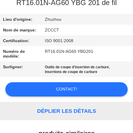
RT16.01N-AG60 YBG 201 de fil
CONTRÔLE
Lieu d'origine:
Zhuzhou
DE
QUALITÉ
Nom de marque:
ZCCCT
Certification:
ISO 9001:2008
CONTACTEZ-
Numéro de
RT16.01N-AG60 YBG201
modèle:
NOUS
Surligner:
,
Outils de coupe d'insertion de carbure
insertions de coupe de carbure
NOUVELLES
CONTACT!
DEMANDEZ
UNE
DÉPLIER LES DÉTAILS
CITATION