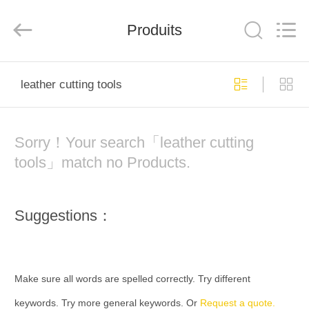
2026
Hunan
KIMHOO
Technology
Produits
Co.,Ltd..
All
Rights
Reserved.
MAISON
Developed
by
leather cutting tools
ECER
PRODUITS
Sorry！Your search「leather cutting
AU
tools」match no Products.
SUJET
DE
Suggestions：
NOUS
VISITE
Make sure all words are spelled correctly. Try different
D'USINE
keywords. Try more general keywords. Or
Request a quote.