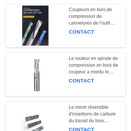
Coupeurs en bois de
compression de
cannelures de l'outil
deux de commande
CONTACT
numérique par
ordinateur de prix de
gros avec le revêtement
bleu nano
Le routeur en spirale de
compression en bois de
coupeur a mordu le
carbure solide en haut et
CONTACT
en bas
Le miroir réversible
d'insertions de carbure
du travail du bois
50×12×1.5-35° a poli
CONTACT