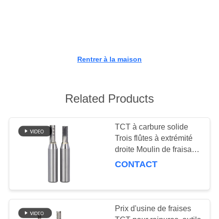
CONTRÔLE
DE
QUALITÉ
Rentrer à la maison
CONTACTEZ-
NOUS
Related Products
NOUVELLES
TCT à carbure solide
Trois flûtes à extrémité
droite Moulin de fraisage
DEMANDEZ
de coupe pour bois,
CONTACT
routeur CNC
UNE
CITATION
Prix d'usine de fraises