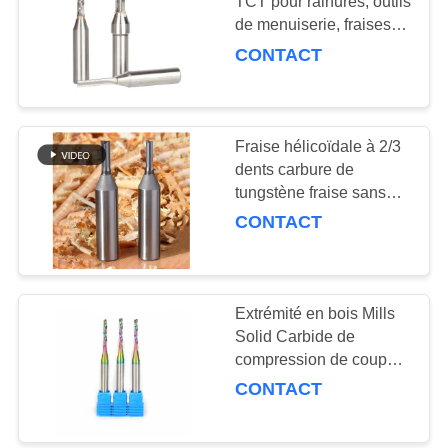
TCT pour rainures, outils
PLAN
de menuiserie, fraises
DU
pour CNC bois
CONTACT
SITE
POLITIQUE
Fraise hélicoïdale à 2/3
DE
dents carbure de
tungstène fraise sans
CONFIDENTIALITÉ
dents carbure massif
CONTACT
Extrémité en bois Mills
Solid Carbide de
compression de coupeur
à travers le revêtement
CONTACT
d'arc-en-ciel de DLC