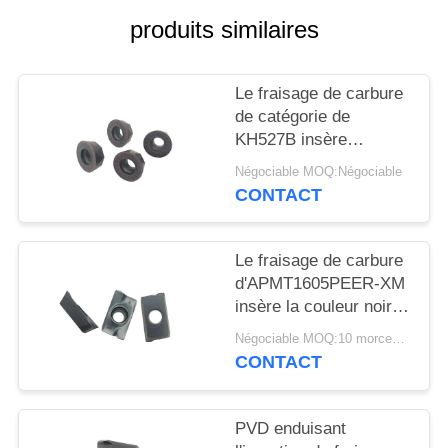
PLAN
produits similaires
DU
SITE
Le fraisage de carbure
de catégorie de
POLITIQUE
KH527B insère
l'excellente résistance
DE
Négociable MOQ:Négociable
de fracture
CONTACT
CONFIDENTIALITÉ
Le fraisage de carbure
d'APMT1605PEER-XM
insère la couleur noire
avec le revêtement de
Négociable MOQ:10 morceaux
PVD
CONTACT
PVD enduisant