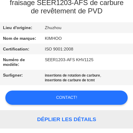
fraisage SEER1203-AFS de carbure
de revêtement de PVD
CONTRÔLE
DE
Lieu d'origine:
Zhuzhou
QUALITÉ
Nom de marque:
KIMHOO
CONTACTEZ-
Certification:
ISO 9001:2008
NOUS
Numéro de
SEER1203-AFS KHV1125
modèle:
Surligner:
,
insertions de rotation de carbure
NOUVELLES
insertions de carbure de tcmt
DEMANDEZ
CONTACT!
UNE
CITATION
DÉPLIER LES DÉTAILS