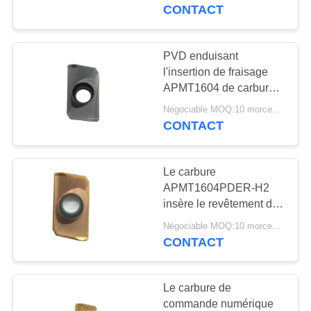
PVD
CONTACT
numérique par
CONTRÔLE
DE
ordinateur
PVD enduisant
40
QUALITÉ
l'insertion de fraisage
insertions de
APMT1604 de carbure
de haute précision
fraisage de carbure
Négociable MOQ:10 morceaux
CONTACTEZ-
CONTACT
NOUS
Le carbure
NOUVELLES
APMT1604PDER-H2
insère le revêtement de
97
PVD pour les insertions
DEMANDEZ
Négociable MOQ:10 morceaux
insertions de
de fraisage
CONTACT
UNE
rotation de
CITATION
Le carbure de
commande
commande numérique