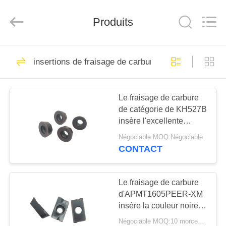
Hunan
KIMHOO
Technology
Co.,Ltd..
Produits
All
Rights
Reserved.
Developed
MAISON
by
25
ECER
insertions de fraisage de carbure
Outils au carbure de
PRODUITS
travail du bois
Le fraisage de carbure
de catégorie de KH527B
AU
insère l'excellente
SUJET
résistance de fracture
Négociable MOQ:Négociable
DE
CONTACT
10
NOUS
Insertions de
Le fraisage de carbure
d'APMT1605PEER-XM
VISITE
carbure de
insère la couleur noire
D'USINE
avec le revêtement de
commande
Négociable MOQ:10 morceaux