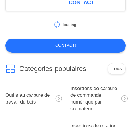
CONTACT
6
loading...
Insertions de cermet
CONTACT!
Catégories populaires
Tous
22
Fraise en bout
Insertions de carbure
solide de carbure
Outils au carbure de
de commande
travail du bois
numérique par
ordinateur
insertions de rotation