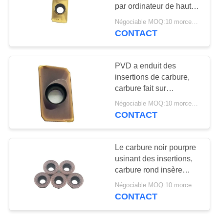
PLAN
numérique par
par ordinateur de haute
DU
précision s'insère/les
Négociable MOQ:10 morceaux
ordinateur
insertions
CONTACT
28
SITE
APMT1135PDER-XM
Séparant et
coupeur de carbure
POLITIQUE
PVD a enduit des
cannelant des
insertions de carbure,
DE
carbure fait sur
insertions
CONFIDENTIALITÉ
commande insère
Négociable MOQ:10 morceaux
APMT1604PDER-H2
CONTACT
17
Le carbure noir pourpre
Insertions de
usinant des insertions,
carbure rond insère
carbure pour
RPKT1204MO-JS
Négociable MOQ:10 morceaux
l'aluminium
CONTACT