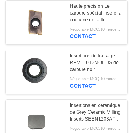
Haute précision Le
carbure spécial insère la
22
coutume de taille
Carbure filetant des
d'APMT1605PEER-XM
Négociable MOQ:10 morceaux
CONTACT
insertions
Insertions de fraisage
RPMT10T3MOE-JS de
carbure noir
22
Négociable MOQ:10 morceaux
CONTACT
Insertions de
perceuse d'U
Insertions en céramique
de Grey Ceramic Milling
Inserts SEEN1203AFTN
pour le fraisage dur
Négociable MOQ:10 morceaux