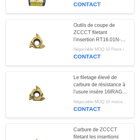
YBG201
CONTACT
CONTRÔLE
DE
Outils de coupe de
QUALITÉ
ZCCCT filetant
l'insertion RT16.01N-
G55P YBG201 pour
Négociable MOQ:10 Piece / Pieces
CONTACTEZ-
l'acier de moule
CONTACT
NOUS
Le filetage élevé de
NOUVELLES
carbure de résistance à
l'usure insère 16IRAG60
pour l'outil de tour
DEMANDEZ
Négociable MOQ:10 morceaux
CONTACT
UNE
CITATION
Carbure de ZCCCT
filetant les insertions