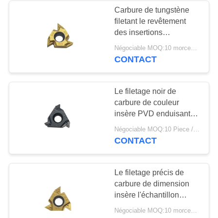
Carbure de tungstène
filetant le revêtement
des insertions
16IRAG55 PVD pour
Négociable MOQ:10 morceaux
l'acier
CONTACT
Le filetage noir de
carbure de couleur
insère PVD enduisant
16ER250ISO
Négociable MOQ:10 Piece / Pieces
CONTACT
Le filetage précis de
carbure de dimension
insère l'échantillon
16ERAG55 acceptable
Négociable MOQ:10 morceaux