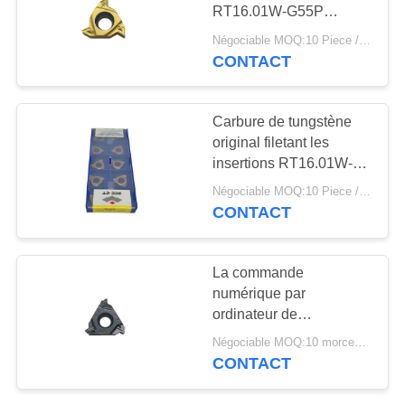
PLAN
RT16.01W-G55P
DU
YBG201 pour l'acier de
Négociable MOQ:10 Piece / Pieces
usinage
CONTACT
SITE
POLITIQUE
Carbure de tungstène
original filetant les
DE
insertions RT16.01W-
CONFIDENTIALITÉ
3.00GM YBG201 pour
Négociable MOQ:10 Piece / Pieces
l'acier de usinage
CONTACT
La commande
numérique par
ordinateur de
revêtement de PVD
Négociable MOQ:10 morceaux
filetant l'insertion, outil
CONTACT
de rotation insère
16ER200ISO