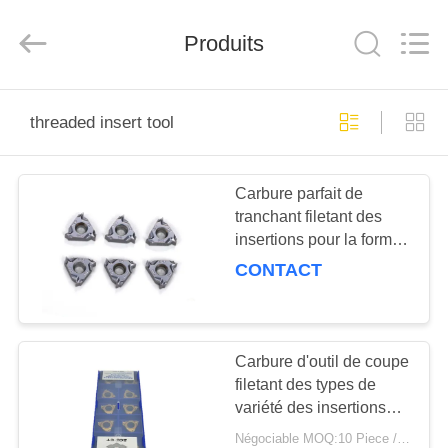
2026
Hunan
KIMHOO
Technology
Produits
Co.,Ltd..
All
Rights
Reserved.
MAISON
Developed
by
threaded insert tool
ECER
PRODUITS
Carbure parfait de
tranchant filetant des
AU
insertions pour la forme
SUJET
métrique de dent de
CONTACT
précision de fil
DE
NOUS
Carbure d'outil de coupe
filetant des types de
VISITE
variété des insertions
D'USINE
RT16.01W-2.00GM
Négociable MOQ:10 Piece / Pieces