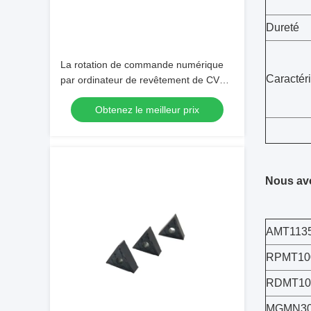
Dureté
La rotation de commande numérique
Caractér
par ordinateur de revêtement de CVD
insère des outils de coupe de carbure
Obtenez le meilleur prix
de tungstène
Nous avo
AMT113
RPMT10
RDMT1
MGMN30