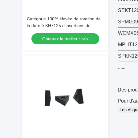
SEKT12
Catégorie 100% élevée de rotation de
SPMG09
la dureté KH7125 d'insertions de
carbure de Vierge
WCMX06
Obtenez le meilleur prix
MPHT12
SPKN12
......
Des prod
Pour d'au
Les étiq