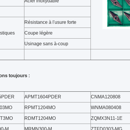
Acier inoxydable
Résistance à l'usure forte
istiques
Coupe légère
Usinage sans à-coup
ns toujours :
5PDER
APMT1604PDER
CNMA120808
03MO
RPMT1204MO
WNMA080408
0T3MO
RDMT1204MO
ZQMX3N11-1E
0-M
MRMN300-M
ZTFD0303-MG