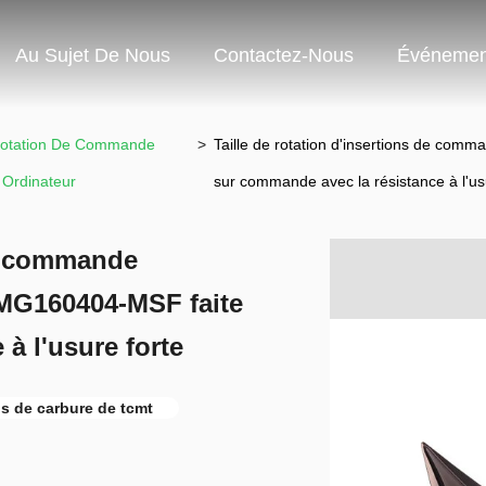
Au Sujet De Nous
Contactez-Nous
Événemen
 Rotation De Commande
>
Taille de rotation d'insertions de co
Ordinateur
sur commande avec la résistance à l'us
de commande
MG160404-MSF faite
à l'usure forte
ns de carbure de tcmt