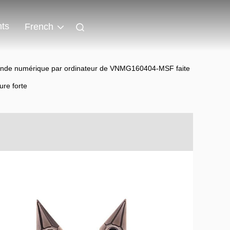
ts
French
mmande numérique par ordinateur de VNMG160404-MSF faite
ure forte