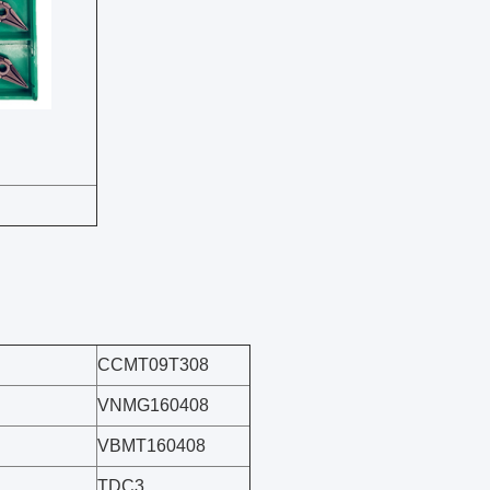
CCMT09T308
VNMG160408
VBMT160408
TDC3