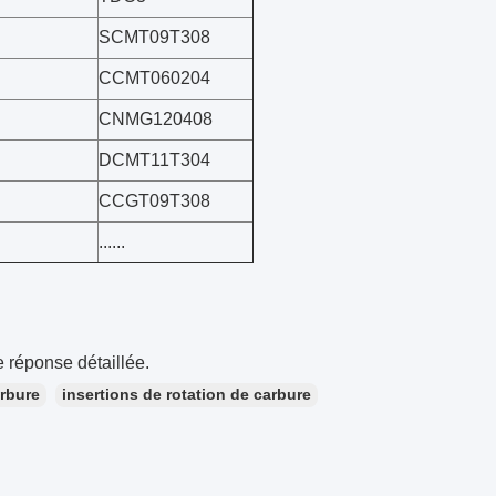
SCMT09T308
CCMT060204
CNMG120408
DCMT11T304
CCGT09T308
......
 réponse détaillée.
arbure
insertions de rotation de carbure