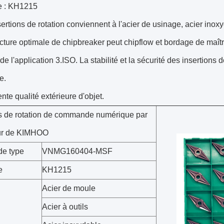
e : KH1215
ertions de rotation conviennent à l'acier de usinage, acier inox
ucture optimale de chipbreaker peut chipflow et bordage de maîtr
e l'application 3.ISO. La stabilité et la sécurité des insertions 
e.
nte qualité extérieure d'objet.
ns de rotation de commande numérique par
ur de KIMHOO
e type
VNMG160404-MSF
e
KH1215
Acier de moule
Acier à outils