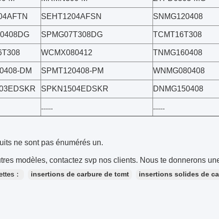
04AFTN
SEHT1204AFSN
SNMG120408
0408DG
SPMG07T308DG
TCMT16T308
T308
WCMX080412
TNMG160408
0408-DM
SPMT120408-PM
WNMG080408
03EDSKR
SPKN1504EDSKR
DNMG150408
......
......
uits ne sont pas énumérés un.
tres modèles, contactez svp nos clients. Nous te donnerons une
uettes：
insertions de carbure de tcmt
insertions solides de c