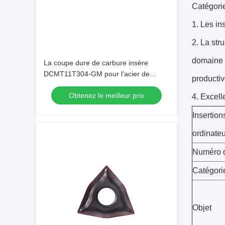
Catégori
1.
Les ins
2.
La str
domaine d
La coupe dure de carbure insère
DCMT11T304-GM pour l'acier de
productiv
usinage
Obtenez le meilleur prix
4.
Excelle
Insertio
ordinate
Numéro d
Catégori
Objet