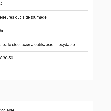
D
érieures outils de tournage
che
lez le stee, acier à outils, acier inoxydable
C30-50
gociable