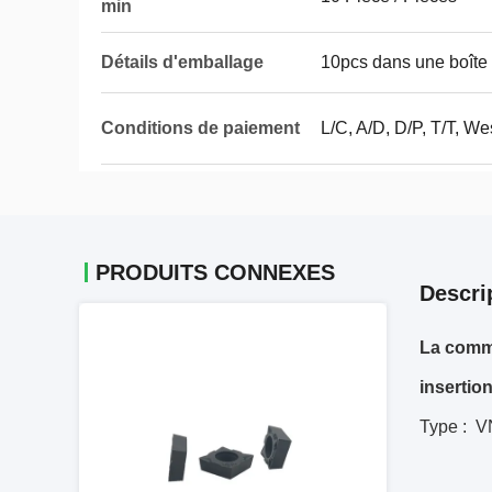
min
Détails d'emballage
10pcs dans une boîte 
Conditions de paiement
L/C, A/D, D/P, T/T, 
PRODUITS CONNEXES
Descri
La comm
inserti
Type : 