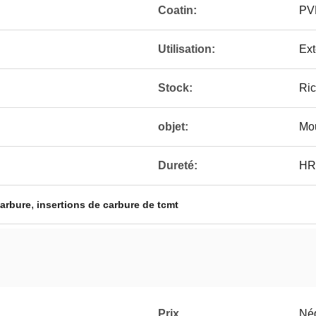
Coatin:
PV
Utilisation:
Ext
Stock:
Ri
objet:
Mou
Dureté:
HR
,
carbure
insertions de carbure de tcmt
Prix
Né