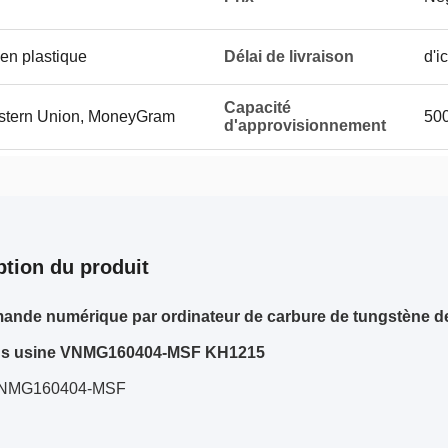
en plastique
Délai de livraison
d'i
Capacité
Western Union, MoneyGram
500
d'approvisionnement
ption du produit
ande numérique par ordinateur de carbure de tungstène 
ons usine VNMG160404-MSF KH1215
VNMG160404-MSF