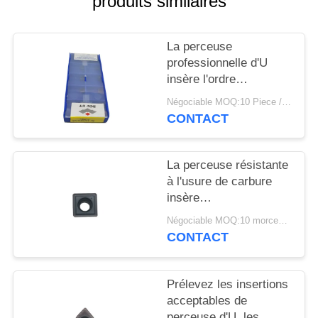
produits similaires
PLAN
DU
La perceuse
SITE
professionnelle d'U
insère l'ordre
POLITIQUE
d'échantillon de
Négociable MOQ:10 Piece / Pieces
SPGT050204-PM
DE
CONTACT
YBG212 acceptable
CONFIDENTIALITÉ
La perceuse résistante
à l'usure de carbure
insère
SPMG090408DG pour
Négociable MOQ:10 morceaux
l'acier de usinage
CONTACT
Prélevez les insertions
acceptables de
perceuse d'U, les