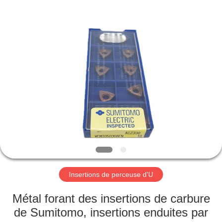
KIMHOO
Technology
Co.,Ltd..
All
Rights
Reserved.
Developed
by
MAISON
ECER
PRODUITS
AU
SUJET
DE
NOUS
Insertions de perceuse d'U
VISITE
Métal forant des insertions de carbure
D'USINE
de Sumitomo, insertions enduites par