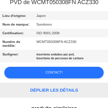
PVD de WCMT050308FN ACZ330
CONTRÔLE
Lieu d'origine:
Japon
DE
QUALITÉ
Nom de marque:
Sumitomo
Certification:
ISO 9001:2008
CONTACTEZ-
Numéro de
WCMT050308FN ACZ330
modèle:
NOUS
Surligner:
,
insertions enduites par pvd
Insertions de perceuse de carbure
NOUVELLES
CONTACT!
DEMANDEZ
UNE
DÉPLIER LES DÉTAILS
CITATION