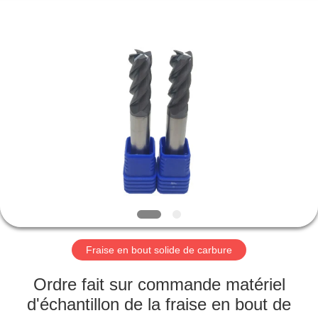
KIMHOO
Technology
Co.,Ltd..
All
Rights
Reserved.
Developed
by
MAISON
ECER
PRODUITS
AU
SUJET
DE
NOUS
Fraise en bout solide de carbure
VISITE
Ordre fait sur commande matériel
D'USINE
d'échantillon de la fraise en bout de