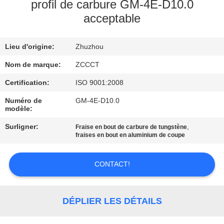
profil de carbure GM-4E-D10.0
acceptable
CONTRÔLE
DE
Lieu d'origine:
Zhuzhou
QUALITÉ
Nom de marque:
ZCCCT
CONTACTEZ-
Certification:
ISO 9001:2008
NOUS
Numéro de
GM-4E-D10.0
modèle:
Surligner:
,
Fraise en bout de carbure de tungstène
NOUVELLES
fraises en bout en aluminium de coupe
DEMANDEZ
CONTACT!
UNE
CITATION
DÉPLIER LES DÉTAILS