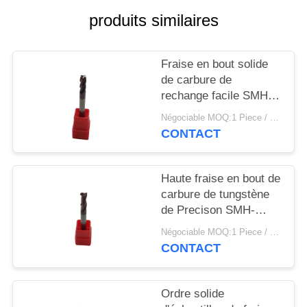
PLAN
produits similaires
DU
SITE
Fraise en bout solide
de carbure de
POLITIQUE
rechange facile SMH-
4EA45M-D4R1 pour
DE
Négociable MOQ:1 Piece / Pieces
l'acier de moule
CONTACT
CONFIDENTIALITÉ
Haute fraise en bout de
carbure de tungstène
de Precison SMH-
2EA45M-D4 avec la
Négociable MOQ:1 Piece / Pieces
résistance à l'usure
CONTACT
forte
Ordre solide