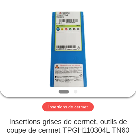
KIMHOO
Technology
Co.,Ltd..
All
Rights
Reserved.
Developed
by
MAISON
ECER
PRODUITS
AU
SUJET
DE
NOUS
Insertions de cermet
VISITE
Insertions grises de cermet, outils de
D'USINE
coupe de cermet TPGH110304L TN60