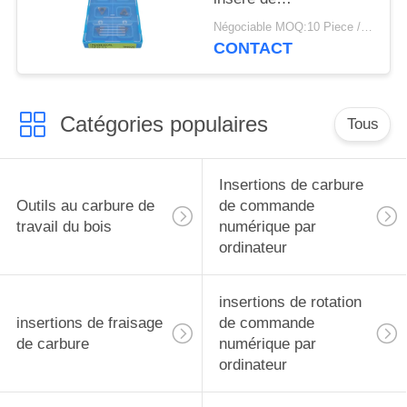
TPGH080204L TN6020
Négociable MOQ:10 Piece / Pieces
d'OIN et de norme
CONTACT
ANSI application
Catégories populaires
Tous
Insertions de carbure
Outils au carbure de
de commande
travail du bois
numérique par
ordinateur
insertions de rotation
insertions de fraisage
de commande
de carbure
numérique par
ordinateur