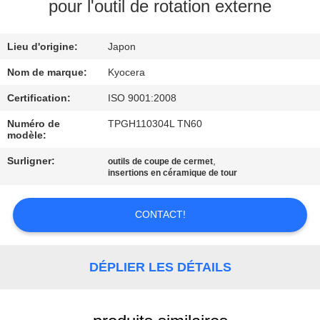
pour l'outil de rotation externe
CONTRÔLE
Lieu d'origine:
Japon
DE
QUALITÉ
Nom de marque:
Kyocera
Certification:
ISO 9001:2008
CONTACTEZ-
Numéro de
TPGH110304L TN60
modèle:
NOUS
Surligner:
,
outils de coupe de cermet
insertions en céramique de tour
NOUVELLES
CONTACT!
DEMANDEZ
UNE
DÉPLIER LES DÉTAILS
CITATION