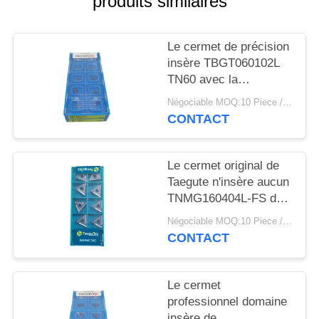
produits similaires
PLAN
DU
Le cermet de précision
SITE
insère TBGT060102L
TN60 avec la
POLITIQUE
résistance à l'usure
Négociable MOQ:10 Piece / Pieces
forte
DE
CONTACT
CONFIDENTIALITÉ
Le cermet original de
Taegute n'insère aucun
TNMG160404L-FS de
revêtement CT3000
Négociable MOQ:10 Piece / Pieces
CONTACT
Le cermet
professionnel domaine
insère de