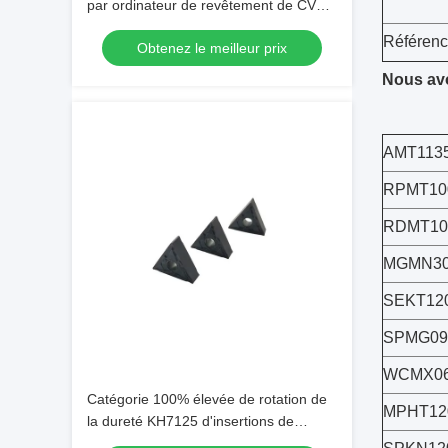
par ordinateur de revêtement de CVD
insère des outils de coupe de carbure
Référen
Obtenez le meilleur prix
de tungstène
Nous avo
AMT113
RPMT10
RDMT1
MGMN30
SEKT12
SPMG09
WCMX06
Catégorie 100% élevée de rotation de
MPHT12
la dureté KH7125 d'insertions de
carbure de Vierge