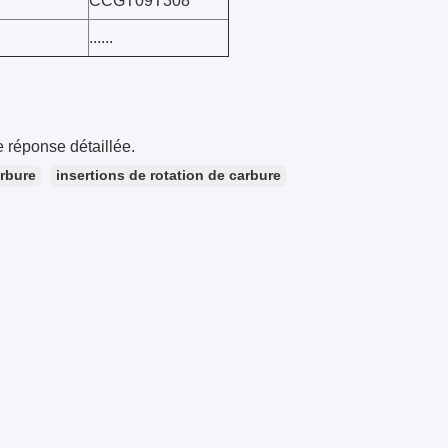
CCGT09T308
......
 réponse détaillée.
arbure
insertions de rotation de carbure