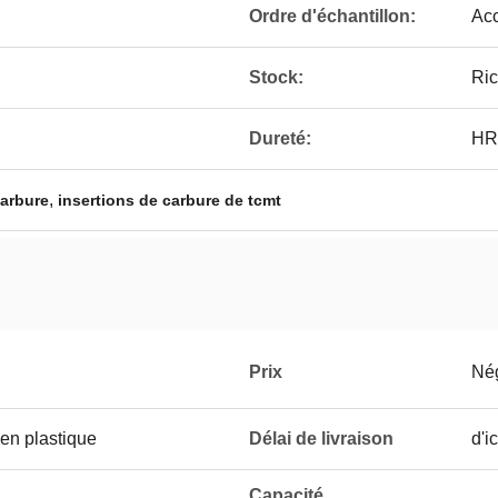
Ordre d'échantillon:
Acc
Stock:
Ri
Dureté:
HR
,
carbure
insertions de carbure de tcmt
Prix
Né
en plastique
Délai de livraison
d'i
Capacité