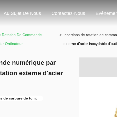
Au Sujet De Nous
Contactez-Nous
Événemen
De Rotation De Commande
>
Insertions de rotation de comman
ar Ordinateur
externe d'acier inoxydable d'outi
ande numérique par
tation externe d'acier
ns de carbure de tcmt