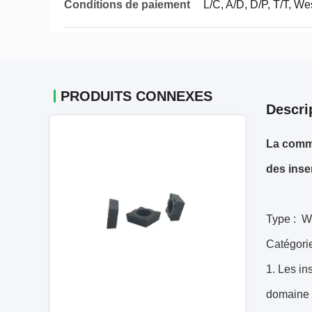
Conditions de paiement
L/C, A/D, D/P, T/T, 
PRODUITS CONNEXES
Descri
La comm
des ins
Type : 
Catégori
1.
Les ins
domaine d