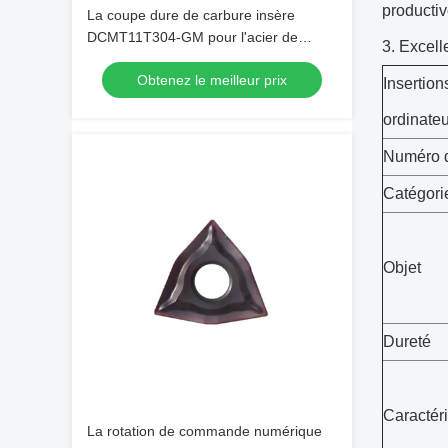
productiv
La coupe dure de carbure insère
DCMT11T304-GM pour l'acier de
3.
Excelle
usinage
Obtenez le meilleur prix
Insertio
ordinate
Numéro d
Catégori
Objet
Dureté
Caractér
La rotation de commande numérique