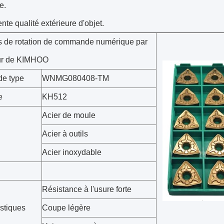
e.
nte qualité extérieure d'objet.
ns de rotation de commande numérique par
ur de KIMHOO
e type
WNMG080408-TM
e
KH512
Acier de moule
Acier à outils
Acier inoxydable
Résistance à l'usure forte
istiques
Coupe légère