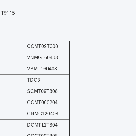
 T9115
CCMT09T308
VNMG160408
VBMT160408
TDC3
SCMT09T308
CCMT060204
CNMG120408
DCMT11T304