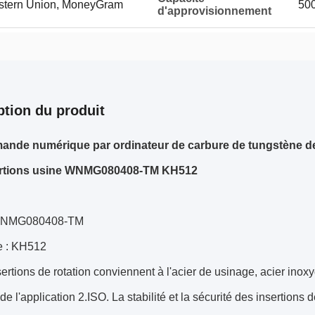
Western Union, MoneyGram
500
d'approvisionnement
ption du produit
ande numérique par ordinateur de carbure de tungstène 
ertions usine WNMG080408-TM KH512
WNMG080408-TM
e : KH512
ertions de rotation conviennent à l'acier de usinage, acier inox
e l'application 2.ISO. La stabilité et la sécurité des insertions 