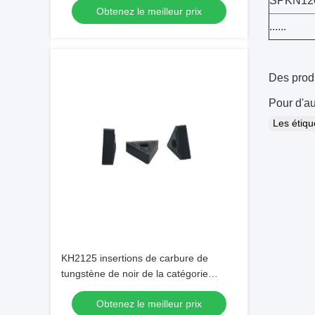
SPKN12
Obtenez le meilleur prix
......
Des prod
Pour d'au
Les étiq
KH2125 insertions de carbure de
tungstène de noir de la catégorie
TNMG160408-PM
Obtenez le meilleur prix