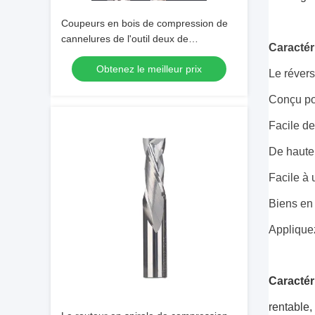
Coupeurs en bois de compression de
cannelures de l'outil deux de
Caractér
commande numérique par ordinateur
Obtenez le meilleur prix
de prix de gros avec le revêtement
Le révers
bleu nano
Conçu pou
Facile de
De haute 
Facile à u
Biens en 
Appliquez
Caractér
rentable,