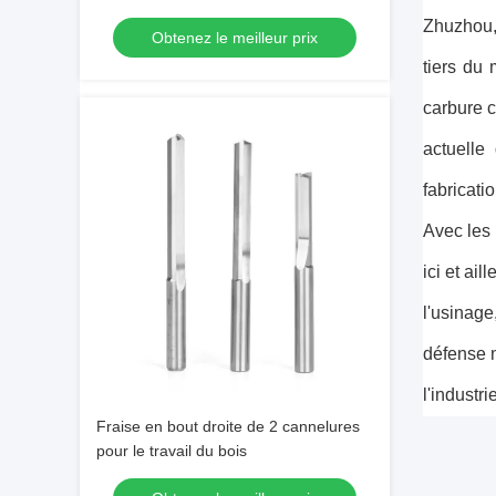
35° a poli
Zhuzhou,
Obtenez le meilleur prix
tiers du
carbure 
actuelle
fabricati
Avec les 
ici et ai
l'usinage
défense n
l'industr
Fraise en bout droite de 2 cannelures
pour le travail du bois