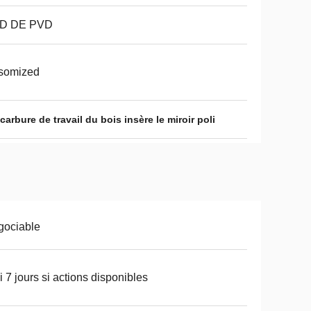
D DE PVD
somized
carbure de travail du bois insère le miroir poli
gociable
ci 7 jours si actions disponibles