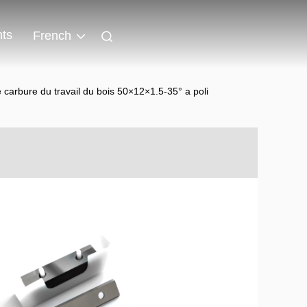
ts
French
de carbure du travail du bois 50×12×1.5-35° a poli