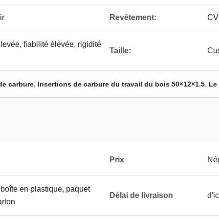
ir
Revêtement:
CV
evée, fiabilité élevée, rigidité
Taille:
Cu
,
,
 de carbure
Insertions de carbure du travail du bois 50×12×1.5
Le 
Prix
Né
t boîte en plastique, paquet
Délai de livraison
d'i
arton