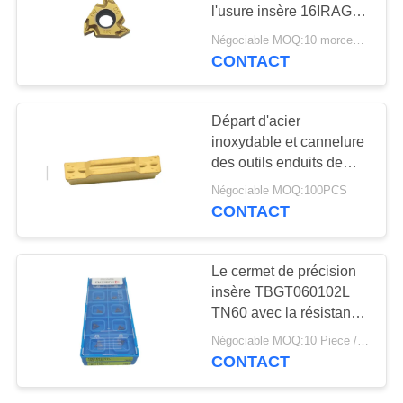
PLAN
l'usure insère 16IRAG60
DU
pour l'outil de tour
Négociable MOQ:10 morceaux
CONTACT
SITE
POLITIQUE
Départ d'acier
inoxydable et cannelure
DE
des outils enduits de
CONFIDENTIALITÉ
tour de carbure de CVD
Négociable MOQ:100PCS
des insertions
CONTACT
MGMN400-M
Le cermet de précision
insère TBGT060102L
TN60 avec la résistance
à l'usure forte
Négociable MOQ:10 Piece / Pieces
CONTACT