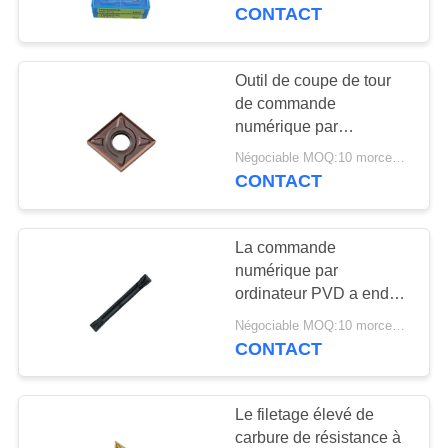
TPGH090204L TN60
CONTACT
CONTRÔLE
DE
Outil de coupe de tour
QUALITÉ
de commande
numérique par
ordinateur de ZCC.CT
Négociable MOQ:10 morceaux
CONTACTEZ-
CNMG120408-EM pour
CONTACT
l'acier inoxydable
NOUS
La commande
NOUVELLES
numérique par
ordinateur PVD a enduit
le départ de tour de
DEMANDEZ
Négociable MOQ:10 morceaux
MGMN200-T et des
CONTACT
UNE
insertions de cannelure
CITATION
Le filetage élevé de
carbure de résistance à