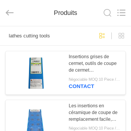
KIMHOO
Technology
Co.,Ltd..
Produits
All
Rights
Reserved.
Developed
by
MAISON
ECER
lathes cutting tools
PRODUITS
Insertions grises de
cermet, outils de coupe
AU
de cermet
SUJET
TPGH110304L TN60
Négociable MOQ:10 Piece / Pieces
pour l'outil de rotation
DE
CONTACT
externe
NOUS
Les insertions en
céramique de coupe de
VISITE
remplacement facile,
D'USINE
tour en céramique insère
Négociable MOQ:10 Piece / Pieces