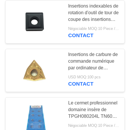
Insertions indexables de
rotation d'outil de tour de
coupe des insertions
SNMG120408 de
Négociable MOQ:10 Piece / Pieces
commande numérique
CONTACT
par ordinateur
Insertions de carbure de
commande numérique
par ordinateur de
WNMG080404-TM, outil
USD MOQ:100 pcs
de coupeur d'insertions
CONTACT
de tour
Le cermet professionnel
domaine insère de
TPGH080204L TN6020
d'OIN et de norme ANSI
Négociable MOQ:10 Piece / Pieces
application